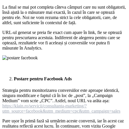
La final se mai pot completa câteva câmpuri care nu sunt obligatorii,
însă ajută la o măsurare mai exactă, în cazul în care se optează
pentru ele. Noi ne vom rezuma strict la cele obligatorii, care, de
altfel, sunt suficiente în contextul de față.
URL-ul generat se preia fie exact cum apare în link, fie se optează
pentru prescurtarea acestuia. Indiferent de alegerea pentru care se
optează, rezultatele vor fi aceleași și conversiile vor putea fi
măsurate în Analytics.
Postare pentru Facebook Ads
Strategia pentru monitorizarea conversiilor este aproape identică,
singura modificare e faptul că în loc de „post”, la „Campaign
Medium” vom scrie „CPC”. Astfel, noul URL va arăta așa:
https://klain.ro/servicii/consultanta-marketing/?
utm_source=facebook&utm_medium=cpc&utm_campaign=sales
Pare ușor în primă fază să urmărim aceste conversii, iar în acest caz
realitatea reflectă acest lucru. În continuare, vom vizita Google