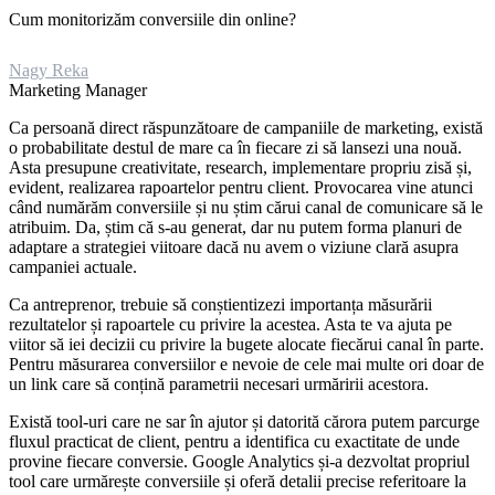
Cum monitorizăm conversiile din online?
Nagy Reka
Marketing Manager
Ca persoană direct răspunzătoare de campaniile de marketing, există
o probabilitate destul de mare ca în fiecare zi să lansezi una nouă.
Asta presupune creativitate, research, implementare propriu zisă și,
evident, realizarea rapoartelor pentru client. Provocarea vine atunci
când numărăm conversiile și nu știm cărui canal de comunicare să le
atribuim. Da, știm că s-au generat, dar nu putem forma planuri de
adaptare a strategiei viitoare dacă nu avem o viziune clară asupra
campaniei actuale.
Ca antreprenor, trebuie să conștientizezi importanța măsurării
rezultatelor și rapoartele cu privire la acestea. Asta te va ajuta pe
viitor să iei decizii cu privire la bugete alocate fiecărui canal în parte.
Pentru măsurarea conversiilor e nevoie de cele mai multe ori doar de
un link care să conțină parametrii necesari urmăririi acestora.
Există tool-uri care ne sar în ajutor și datorită cărora putem parcurge
fluxul practicat de client, pentru a identifica cu exactitate de unde
provine fiecare conversie. Google Analytics și-a dezvoltat propriul
tool care urmărește conversiile și oferă detalii precise referitoare la