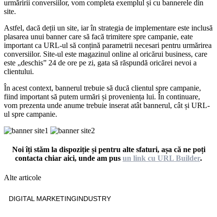
urmăririi conversiilor, vom completa exemplul și cu bannerele din
site.
Astfel, dacă deții un site, iar în strategia de implementare este inclusă
plasarea unui banner care să facă trimitere spre campanie, eate
important ca URL-ul să conțină parametrii necesari pentru urmărirea
conversiilor. Site-ul este magazinul online al oricărui business, care
este „deschis” 24 de ore pe zi, gata să răspundă oricărei nevoi a
clientului.
În acest context, bannerul trebuie să ducă clientul spre campanie,
fiind important să putem urmări și proveniența lui. În continuare,
vom prezenta unde anume trebuie inserat atât bannerul, cât și URL-
ul spre campanie.
Noi îți stăm la dispoziție și pentru alte sfaturi, așa că ne poți
contacta chiar aici, unde am pus
un link cu URL Builder
.
Alte articole
DIGITAL MARKETING
INDUSTRY