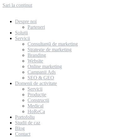
Sari la conținut
Despre noi
Parteneri
Soluții
Servicii
Consultanță de marketing
Strategie de marketing
Branding
Website
Online marketing
Campanii Ads
SEO & GEO
Domenii de activitate
Servicii
Producție
Construcții
Medical
HoReCa
Portofoliu
Studii de caz
Blog
Contact