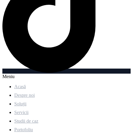
Meniu
Acasă
Despre noi
Soluții
Servicii
Studii de caz
Portofoliu