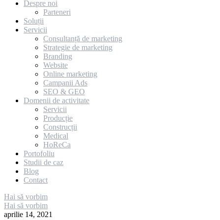
Despre noi
Parteneri
Soluții
Servicii
Consultanță de marketing
Strategie de marketing
Branding
Website
Online marketing
Campanii Ads
SEO & GEO
Domenii de activitate
Servicii
Producție
Construcții
Medical
HoReCa
Portofoliu
Studii de caz
Blog
Contact
Hai să vorbim
Hai să vorbim
aprilie 14, 2021