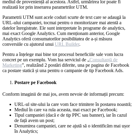
mediul de proveniență al acestora. Astfel, urmărirea lor poate fi
realizată lor prin inserarea parametrilor UTM.
Parametrii UTM sunt acele coduri scurte de text care se adaugă la
URL-ului campaniei, tocmai pentru o monitorizare mai atentă a
datelor înregistrate. Ele sunt interpretate în programe de analytics,
mai exact Google Analytics. Cum menționam anterior, Google
Analytics oferă consumatorilor posibilitatea de a-și măsura
conversiile cu ajutorul unui
URL Builder
.
Pentru a înțelege mai bine tot procesul beneficiile sale vom lucra
concret pe un exemplu. Vom lua serviciul de „
Consultanță de
Marketing
”, realizând 2 postări diferite, una pe pagina de Facebook
ca postare statică și una pentru o campanie de tip Facebook Ads.
Postare pe Facebook
Conform imaginii de mai jos, avem nevoie de informații precum:
URL-ul site-ului la care vom face trimitere în postarea noastră;
Mediul în care va rula aceasta, mai exact pe Facebook;
Tipul campaniei (dacă e de tip PPC sau banner), iar în cazul
de față avem un post;
Denumirea campaniei, care ne ajută să o identificăm mai ușor
în Analytics;