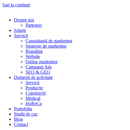
Sari la conținut
Despre noi
Parteneri
Soluții
Servicii
Consultanță de marketing
Strategie de marketing
Branding
Website
Online marketing
Campanii Ads
SEO & GEO
Domenii de activitate
Servicii
Producție
Construcții
Medical
HoReCa
Portofoliu
Studii de caz
Blog
Contact