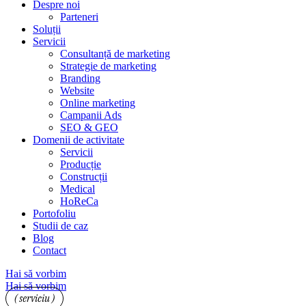
Despre noi
Parteneri
Soluții
Servicii
Consultanță de marketing
Strategie de marketing
Branding
Website
Online marketing
Campanii Ads
SEO & GEO
Domenii de activitate
Servicii
Producție
Construcții
Medical
HoReCa
Portofoliu
Studii de caz
Blog
Contact
Hai să vorbim
Hai să vorbim
( serviciu )