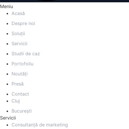
Meniu
Acasă
Despre noi
Soluții
Servicii
Studii de caz
Portofoliu
Noutăți
Presă
Contact
Cluj
București
Servicii
Consultanță de marketing