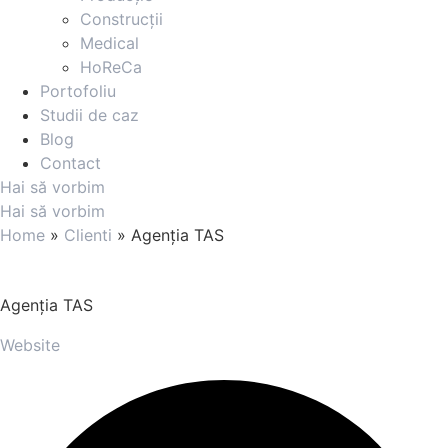
Construcții
Medical
HoReCa
Portofoliu
Studii de caz
Blog
Contact
Hai să vorbim
Hai să vorbim
Home
»
Clienti
»
Agenția TAS
Agenția TAS
Website