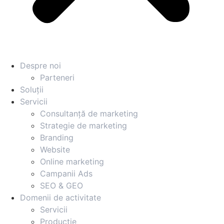
Despre noi
Parteneri
Soluții
Servicii
Consultanță de marketing
Strategie de marketing
Branding
Website
Online marketing
Campanii Ads
SEO & GEO
Domenii de activitate
Servicii
Producție