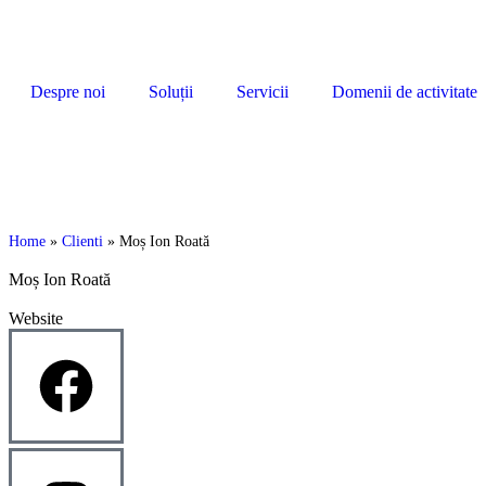
Despre noi
Soluții
Servicii
Domenii de activitate
Home
»
Clienti
»
Moș Ion Roată
Moș Ion Roată
Website