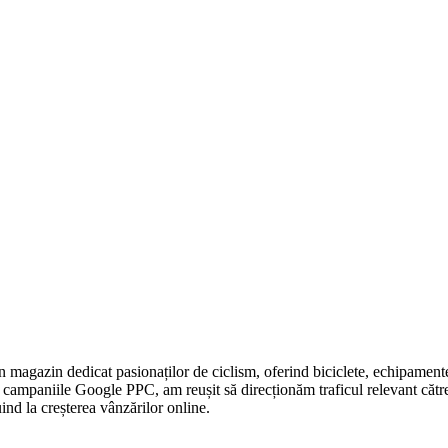
 magazin dedicat pasionaților de ciclism, oferind biciclete, echipament
in campaniile Google PPC, am reușit să direcționăm traficul relevant căt
uind la creșterea vânzărilor online.