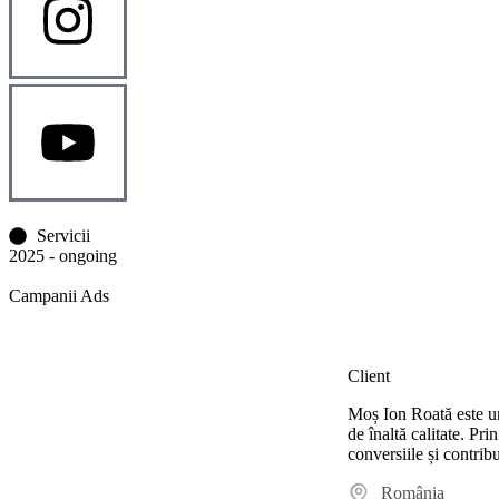
Servicii
2025 - ongoing
Campanii Ads
Client
Moș Ion Roată este un
de înaltă calitate. Pr
conversiile și contrib
România