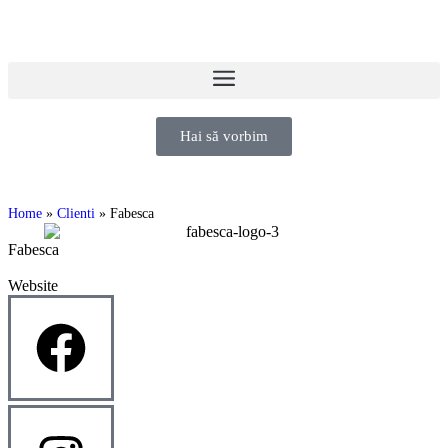
Hai să vorbim
Home
»
Clienti
»
Fabesca
Fabesca
Website