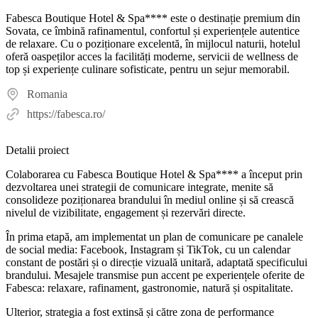
Fabesca Boutique Hotel & Spa**** este o destinație premium din
Sovata, ce îmbină rafinamentul, confortul și experiențele autentice
de relaxare. Cu o poziționare excelentă, în mijlocul naturii, hotelul
oferă oaspeților acces la facilități moderne, servicii de wellness de
top și experiențe culinare sofisticate, pentru un sejur memorabil.
Romania
https://fabesca.ro/
Detalii proiect
Colaborarea cu Fabesca Boutique Hotel & Spa**** a început prin
dezvoltarea unei strategii de comunicare integrate, menite să
consolideze poziționarea brandului în mediul online și să crească
nivelul de vizibilitate, engagement și rezervări directe.
În prima etapă, am implementat un plan de comunicare pe canalele
de social media: Facebook, Instagram și TikTok, cu un calendar
constant de postări și o direcție vizuală unitară, adaptată specificului
brandului. Mesajele transmise pun accent pe experiențele oferite de
Fabesca: relaxare, rafinament, gastronomie, natură și ospitalitate.
Ulterior, strategia a fost extinsă și către zona de performance